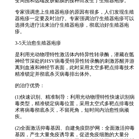
变周围和远端皮肤黏膜的接种而发生了生殖器疱疹。
专家强调患上生殖器疱疹的原因有很多，人们发现生殖
器疱疹一定要及时治疗。专家强调治疗生殖器疱疹可以
选择先进疗法来治疗生殖器疱疹，彻底治好生殖器疱
疹。
3-5天治愈生殖器疱疹
是利用光动物理特性激活体内特异性转录酶，潜藏在骶
神经节深处的HSV病毒受特异性转录酶的刺激苏醒并游
离到血液和神经节表面，此时采用太空多靶点排毒技术
精准锁定并彻底杀灭病毒排出体外。
的治疗优势：
(1)快速识别、精准制导：利用光动物理特性快速识别病
毒类型，精准锁定病毒位置，采用太空式多靶点排毒技
术将病毒彻底杀灭，不留死角，短时间内治愈性病顽
疾。
(2)全面激活抑毒基因、自建免疫防护网：全面激活抑毒
基因，产生大量免疫诱导素，促进免疫细胞的大量分