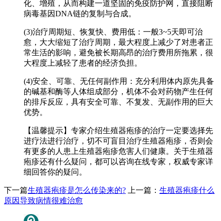
化、增殖，从而构建一道坚固的免疫防护网，直接阻断
病毒基因DNA链的复制与合成。
(3)治疗周期短、恢复快、费用低：一般3~5天即可治
愈，大大缩短了治疗周期，最大程度上减少了对患者正
常生活的影响，避免被长期高昂的治疗费用所拖累，很
大程度上减轻了患者的经济负担。
(4)安全、可靠、无任何副作用：充分利用体内原先具备
的碱基和酶等人体组成部分，机体不会对药物产生任何
的排斥反应，具有安全可靠、不复发、无副作用的巨大
优势。
【温馨提示】专家介绍生殖器疱疹的治疗一定要选择先
进疗法进行治疗，切不可盲目治疗生殖器疱疹，否则会
有更多的人患上生殖器疱疹危害人们健康。关于生殖器
疱疹还有什么疑问，都可以咨询在线专家，权威专家详
细回答你的疑问。
下一篇
生殖器疱疹是怎么传染来的?
上一篇：
生殖器疱疹什么
原因导致病情很难治愈