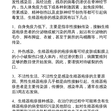
发性感染后，虽经治愈，残存的病毒仍潜伏在脊神经节
内，当人体免疫力低下或各种刺激因素，如免疫抑制、
劳累感染、精神创伤以及皮肤神经节创伤等都可引起病
毒复活。生殖器疱疹的感染原因有以下几点：
1、自身免疫力低下。主要是指非性接触传染，接触生殖
器疱疹患者的分泌物或被污染的用具，如沾有分泌物的
毛巾、脚布脚盆、衣被，甚至于厕所的马桶圈等，均可
传染。
2、外伤感染。生殖器疱疹的疱疹病毒可经皮肤或黏膜上
的小小破裂伤口侵入体内，经过潜伏数日，病菌繁殖到
足够的数目便开始发病。因此，要谨慎对待破裂的伤
口。
3、不洁性生活。不洁性交是感染生殖器疱疹的主要原
因。男性生殖器疱疹几乎都是由性接触引起。生殖器疱
疹患者是主要传染源，传播快、感染率高，通常在感染
后3周左右发病。
4、生殖器疱疹接种感染。在治疗的过程中可能将含有生
殖器疱疹的病变组织污染其他部位，如对生殖器疱疹病