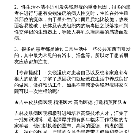
2、性生活不洁不适引发尖锐湿疣的重要原因，很多的患
者在进行与患有尖锐湿疣的病人性交时，生长在外生殖
器部位的疣体，由于呈外生凸出而且质地比较脆，故表
面容易擦破，疣体及表皮组织内的病毒随之脱落接种到
性交伴侣的生殖器上，导致人类乳头瘤病毒的感染而发
病。
3、很多的患者都是通过日常生活中一些公共东西而引发
的，其中最为常见的有浴巾、浴盆等。所以对于患者朋
友应该都加注意。
【专家提醒】：尖锐湿疣对患者自己以及患者家庭都有
很大的危害，了解了原因我们就应该在生活中养成良好
的做风，做好预防工作。如果不幸感染尖锐湿疣哪家医
院可以一次性根治呢?
★吉林皮肤病医院 精湛医术 高尚医德 打造精英团队★
吉林皮肤病医院积极引进和培养高级技术人才，汇集了
一批知识渊博、造诣深厚并拥有多年临床工作经验的专
家学者。他们以执着的医志、高尚的医德、精湛的医
术、端正的医品、严谨的医风为患者带去健康和幸福;以