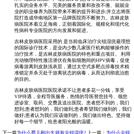
扎实的业务水平、完美的服务质量和孜孜不倦、兢兢业
业的职业修养为医院带来不断的提升和进步;并立志将医
院打造成华南地区第一品牌医院而不断努力。吉林皮肤
病医院本着立足海南，正朝着国际化、规模化和现代化
性病科专业医院的方向发展和挺进。
吉林皮肤病医院采用的 是当前临床治疗尖锐湿疣最理想
的国际诊疗技术，是业内少数几家医疗机构能够操作的
治疗技术，是吉林皮肤病医院的特色和重点项目。 利用
光动物理特性激活潜伏在角朊细胞间的HPV病毒，促使
病毒游离到皮肤浅表层，通过太空式多靶点排毒技术精
准锁定并杀灭处于游离状态的病毒，从而达到彻底治愈
的目的。
吉林皮肤病医院医院承诺不让患者多花一分钱，享受
VIP待遇，全程导医服务，热情的导医替您挂号、领您
进诊室、取药、交费及送出医院。患者想不到的，我们
想到;患者想到的，我们做到;患者希望我们做到的，我们
做好;患者认为我们应该做到的，我们做出特色。坚持做
好每一个细节，给患者阳光般的温暖。
下一篇
为什么婴儿刚出生就有尖锐湿疣?
上一篇：
为什么尖锐