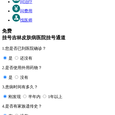
问治疗
问费用
找医师
免费
挂号
吉林皮肤病医院挂号通道
1.您是否已到医院确诊？
是
还没有
2.是否使用外用药物？
是
没有
3.患病时间有多久？
刚发现
半年内
1年以上
4.是否有家族遗传史？