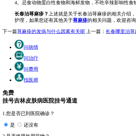
4。忌食动物蛋白性食物和海鲜发物，不吃辛辣影响性食
长春治荨麻疹？
上述就是关于长春治荨麻疹的相关介绍，
护理，如果您还有其他关于
荨麻疹
的相关问题，欢迎咨询
下一篇
荨麻疹的发病与什么因素有关呢
上一篇：
长春哪里治荨
问病情
问治疗
问费用
找医师
免费
挂号
吉林皮肤病医院挂号通道
1.您是否已到医院确诊？
是
还没有