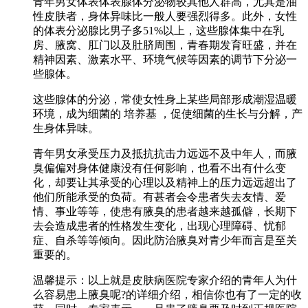
青年男女体表体表腺体分泌物较其他人群高，尤其是油
性皮肤者，身体异味比一般人要强烈得多。此外，女性
的体表分泌腺比男子多51%以上，这些腺体集中在乳
房、腋窝、肛门以及肚脐周围，青春期发育旺盛，并在
精神因素、激素水平、环境气候等因素的调节下分泌一
些腺体。
这些腺体的分泌，常使女性身上某些局部形成潮湿温暖
环境，成为细菌的 培养基 ，促使细菌的生长与分解，产
生身体异味。
青年男女承受压力及抵抗抗击力远远不及中年人，而腋
臭偏偏对身体健康没有任何影响，也看不出有什么变
化，却要让其承受的心理以及精神上的压力远远超出了
他们所能承受的负荷。有甚者会令患者失去友情、爱
情、事业等等，使患有腋臭的患者越来越孤僻，长期下
去会造成患者的性格发生变化，出现心理障碍、忧郁
症、自杀等等倾向。因此防治腋臭对青少年而言是至关
重要的。
温馨提示：以上就是皮肤病医院专家介绍的青年人为什
么容易患上腋臭呢?的详细介绍，相信你也有了一定的收